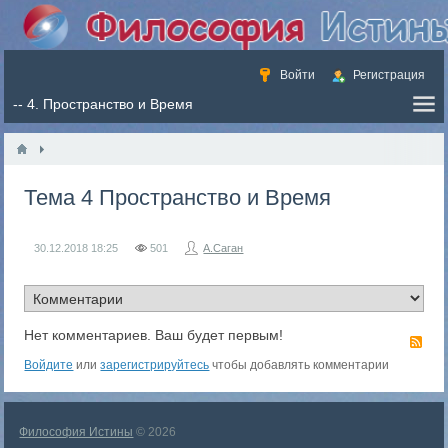
Войти
Регистрация
Тема 4 Пространство и Время
30.12.2018
18:25
501
А.Саган
Нет комментариев. Ваш будет первым!
RS
Войдите
или
зарегистрируйтесь
чтобы добавлять комментарии
Философия Истины
© 2026